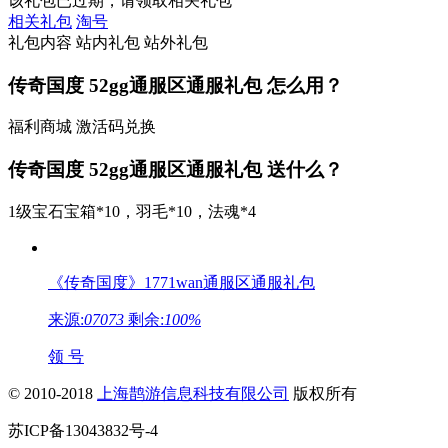
该礼包已过期，请领取相关礼包
相关礼包
淘号
礼包内容
站内礼包
站外礼包
传奇国度 52gg通服区通服礼包
怎么用？
福利商城 激活码兑换
传奇国度 52gg通服区通服礼包
送什么？
1级宝石宝箱*10，羽毛*10，法魂*4
《传奇国度》1771wan通服区通服礼包
来源:
07073
剩余:
100%
领 号
© 2010-2018
上海鹊游信息科技有限公司
版权所有
苏ICP备13043832号-4